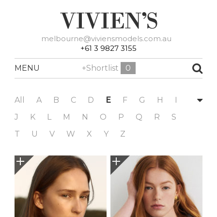
melbourne@viviensmodels.com.au
+61 3 9827 3155
MENU
+Shortlist
0
All
A
B
C
D
E
F
G
H
I
J
K
L
M
N
O
P
Q
R
S
T
U
V
W
X
Y
Z